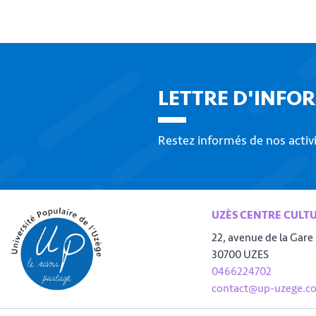
LETTRE D'INFO
Restez informés de nos activ
UZÈS CENTRE CULT
22, avenue de la Gare
30700 UZES
0466224702
contact@up-uzege.c