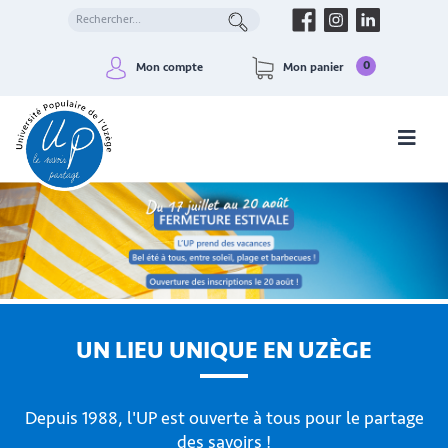
0
Mon compte
Mon panier
UN LIEU UNIQUE EN UZÈGE
Depuis 1988, l'UP est ouverte à tous pour le partage
des savoirs !