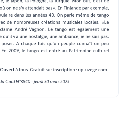
de, le Japon, la Pologne, la Turquie. Mon but, c'est de
où on ne s'y attendait pas». En Finlande par exemple,
ulaire dans les années 40. On parle même de tango
avec de nombreuses créations musicales locales. «Le
exclame André Vagnon. Le tango est également une
qu'il y a une nostalgie, une ambiance, je ne sais pas.
 poser. A chaque fois qu'un peuple connaît un peu
». En 2009, le tango est entré au Patrimoine culturel
 Ouvert à tous. Gratuit sur inscription : up-uzege.com
 du Gard N°3940 - jeudi 30 mars 2023