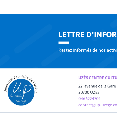
LETTRE D'INFO
Restez informés de nos activ
UZÈS CENTRE CULT
22, avenue de la Gare
30700 UZES
0466224702
contact@up-uzege.c