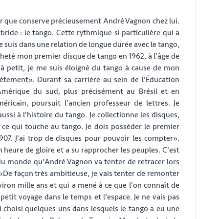
ésor que conserve précieusement André Vagnon chez lui.
bride : le tango. Cette rythmique si particulière qui a
e suis dans une relation de longue durée avec le tango,
acheté mon premier disque de tango en 1962, à l'âge de
t à petit, je me suis éloigné du tango à cause de mon
ètement». Durant sa carrière au sein de l'Éducation
Amérique du sud, plus précisément au Brésil et en
éricain, poursuit l'ancien professeur de lettres. Je
si à l'histoire du tango. Je collectionne les disques,
out ce qui touche au tango. Je dois posséder le premier
07. J'ai trop de disques pour pouvoir les compter».
 heure de gloire et a su rapprocher les peuples. C'est
ur du monde qu'André Vagnon va tenter de retracer lors
 «De façon très ambitieuse, je vais tenter de remonter
nviron mille ans et qui a mené à ce que l'on connaît de
petit voyage dans le temps et l'espace. Je ne vais pas
ai choisi quelques uns dans lesquels le tango a eu une