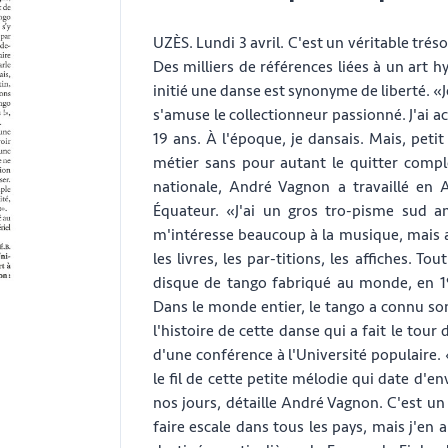
UZÈS. Lundi 3 avril. C'est un véritable tr
Des milliers de références liées à un art hy
initié une danse est synonyme de liberté. «J
s'amuse le collectionneur passionné. J'ai 
19 ans. À l'époque, je dansais. Mais, peti
métier sans pour autant le quitter compl
nationale, André Vagnon a travaillé en 
Équateur. «J'ai un gros tro-pisme sud am
m'intéresse beaucoup à la musique, mais aus
les livres, les par-titions, les affiches. T
disque de tango fabriqué au monde, en 19
Dans le monde entier, le tango a connu son
l'histoire de cette danse qui a fait le to
d'une conférence à l'Université populaire.
le fil de cette petite mélodie qui date d'e
nos jours, détaille André Vagnon. C'est un 
faire escale dans tous les pays, mais j'en 