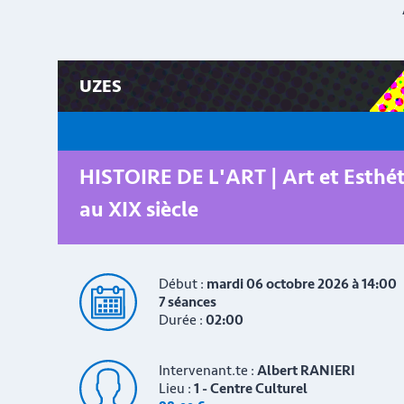
UZES
HISTOIRE DE L'ART | Art et Esthé
au XIX siècle
Début :
mardi 06 octobre 2026 à 14:00
7 séances
Durée :
02:00
Intervenant.te :
Albert RANIERI
Lieu :
1 - Centre Culturel