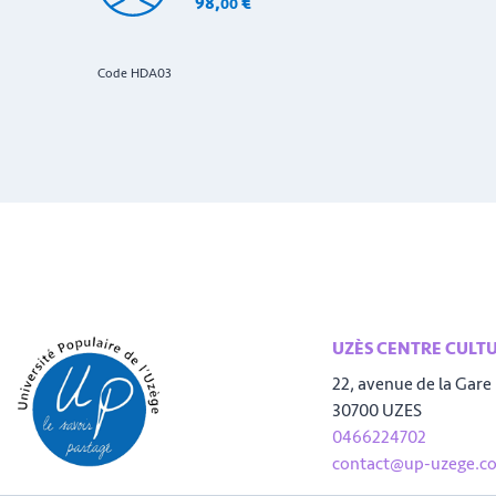
98
,
€
00
Code HDA03
UZÈS CENTRE CULT
22, avenue de la Gare
30700 UZES
0466224702
contact@up-uzege.c