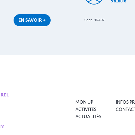
98
,
€
00
EN SAVOIR +
Code HDA02
UREL
MON UP
INFOS P
ACTIVITÉS
CONTAC
ACTUALITÉS
om