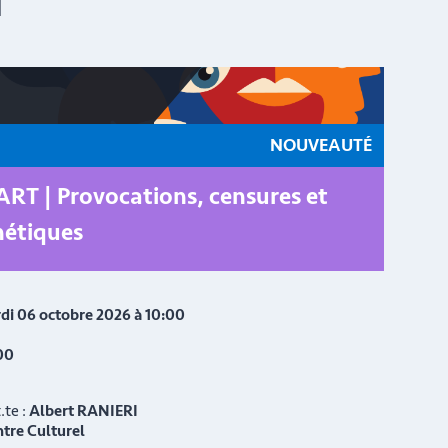
I
NOUVEAUTÉ
RT | Provocations, censures et
hétiques
di 06 octobre 2026 à 10:00
00
.te :
Albert RANIERI
ntre Culturel