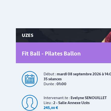
UZES
Fit Ball - Pilates Ballon
Début :
mardi 08 septembre 2026 à 14:
35 séances
Durée :
01:00
Intervenant.te :
Evelyne SENOUILLET
Lieu :
2 - Salle Annexe Uzès
245
,
€
00