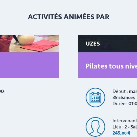
ACTIVITÉS ANIMÉES PAR
UZES
Pilates tous ni
00
Début :
mar
35 séances
Durée :
01:
Intervenant
Lieu :
2 - S
245
,
€
00