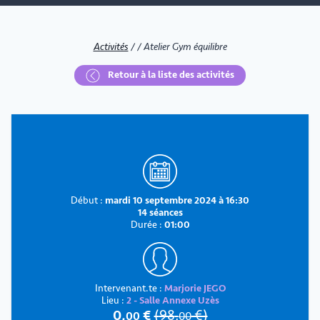
Activités
/
/
Atelier Gym équilibre
Retour à la liste des activités
Début :
mardi 10 septembre 2024 à 16:30
14 séances
Durée :
01:00
Intervenant.te :
Marjorie JEGO
Lieu :
2 - Salle Annexe Uzès
0
,
€
(
98
,
€)
00
00