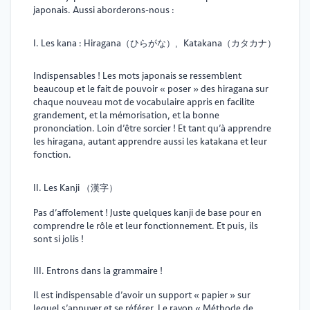
japonais. Aussi aborderons-nous :
I. Les kana : Hiragana
Katakana
（ひらがな）
,
（カタカナ）
Indispensables ! Les mots japonais se ressemblent
beaucoup et le fait de pouvoir « poser » des hiragana sur
chaque nouveau mot de vocabulaire appris en facilite
grandement, et la mémorisation, et la bonne
prononciation. Loin d’être sorcier ! Et tant qu’à apprendre
les hiragana, autant apprendre aussi les katakana et leur
fonction.
II. Les Kanji
（漢字）
Pas d’affolement ! Juste quelques kanji de base pour en
comprendre le rôle et leur fonctionnement. Et puis, ils
sont si jolis !
III. Entrons dans la grammaire !
Il est indispensable d’avoir un support « papier » sur
lequel s’appuyer et se référer. Le rayon « Méthode de