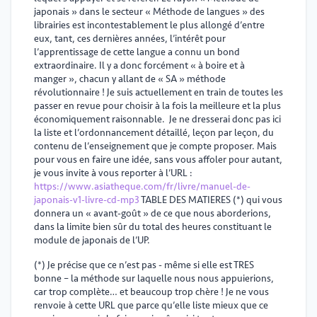
japonais » dans le secteur « Méthode de langues » des
librairies est incontestablement le plus allongé d’entre
eux, tant, ces dernières années, l’intérêt pour
l’apprentissage de cette langue a connu un bond
extraordinaire. Il y a donc forcément « à boire et à
manger », chacun y allant de « SA » méthode
révolutionnaire ! Je suis actuellement en train de toutes les
passer en revue pour choisir à la fois la meilleure et la plus
économiquement raisonnable. Je ne dresserai donc pas ici
la liste et l’ordonnancement détaillé, leçon par leçon, du
contenu de l’enseignement que je compte proposer. Mais
pour vous en faire une idée, sans vous affoler pour autant,
je vous invite à vous reporter à l’URL :
https://www.asiatheque.com/fr/livre/manuel-de-
japonais-v1-livre-cd-mp3
TABLE DES MATIERES (*) qui vous
donnera un « avant-goût » de ce que nous aborderions,
dans la limite bien sûr du total des heures constituant le
module de japonais de l’UP.
(*) Je précise que ce n’est pas - même si elle est TRES
bonne – la méthode sur laquelle nous nous appuierions,
car trop complète… et beaucoup trop chère ! Je ne vous
renvoie à cette URL que parce qu’elle liste mieux que ce