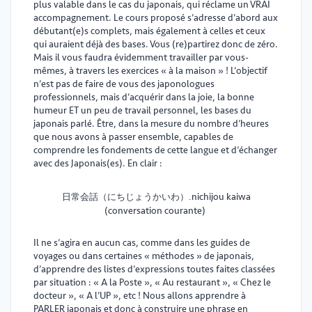
plus valable dans le cas du japonais, qui réclame un VRAI
accompagnement. Le cours proposé s’adresse d’abord aux
débutant(e)s complets, mais également à celles et ceux
qui auraient déjà des bases. Vous (re)partirez donc de zéro.
Mais il vous faudra évidemment travailler par vous-
mêmes, à travers les exercices « à la maison » ! L’objectif
n’est pas de faire de vous des japonologues
professionnels, mais d’acquérir dans la joie, la bonne
humeur ET un peu de travail personnel, les bases du
japonais parlé. Être, dans la mesure du nombre d’heures
que nous avons à passer ensemble, capables de
comprendre les fondements de cette langue et d’échanger
avec des Japonais(es). En clair :
nichijou kaiwa
日常会話（にちじょうかいわ）
.
(conversation courante)
Il ne s’agira en aucun cas, comme dans les guides de
voyages ou dans certaines « méthodes » de japonais,
d’apprendre des listes d’expressions toutes faites classées
par situation : « A la Poste », « Au restaurant », « Chez le
docteur », « A l’UP », etc ! Nous allons apprendre à
PARLER japonais et donc à construire une phrase en