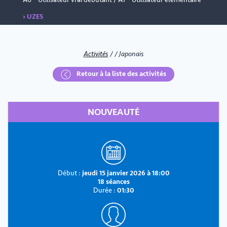
› UZES
Activités
/
/
Japonais
Retour à la liste des activités
NOUVEAUTÉ
Début :
jeudi 15 janvier 2026 à 18:00
18 séances
Durée :
01:30