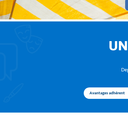
UN
Dep
Avantages adhérent