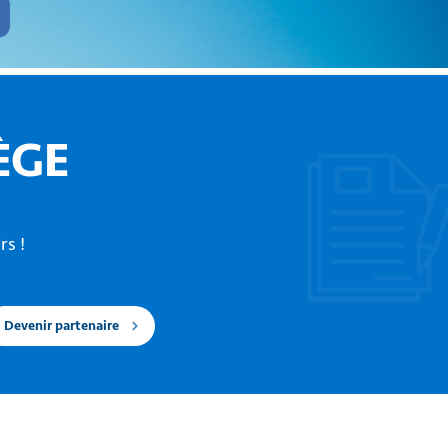
ÈGE
rs !
Devenir partenaire