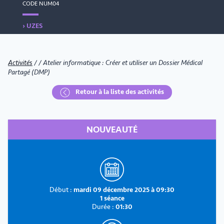
CODE NUM04
› UZES
Activités
/
/
Atelier informatique : Créer et utiliser un Dossier Médical
Partagé (DMP)
Retour à la liste des activités
NOUVEAUTÉ
Début :
mardi 09 décembre 2025 à 09:30
1 séance
Durée :
01:30