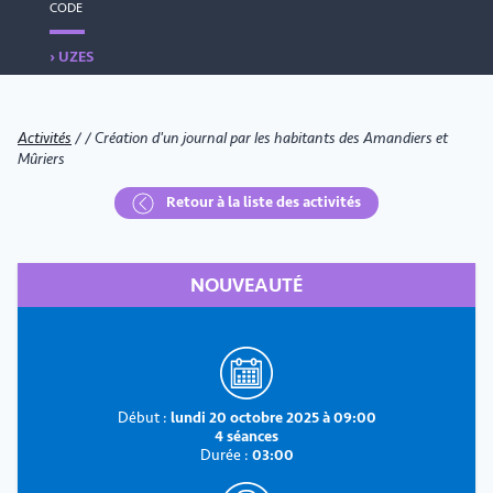
CODE
› UZES
Activités
/
/
Création d'un journal par les habitants des Amandiers et
Mûriers
Retour à la liste des activités
NOUVEAUTÉ
Début :
lundi 20 octobre 2025 à 09:00
4 séances
Durée :
03:00