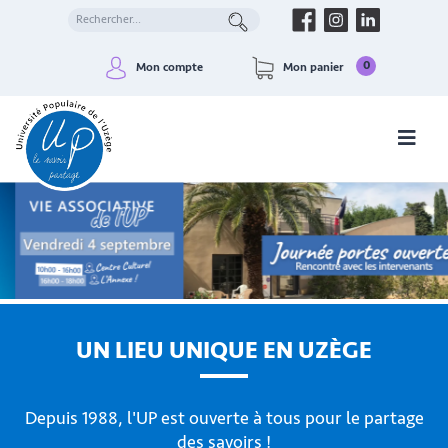
0
Mon compte
Mon panier
UN LIEU UNIQUE EN UZÈGE
Depuis 1988, l'UP est ouverte à tous pour le partage
des savoirs !