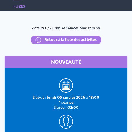
› UZES
Activités
/
/
Camille Claudel, folie et génie
Retour à la liste des activités
NOUVEAUTÉ
Début :
lundi 05 janvier 2026 à 18:00
1 séance
Durée :
02:00