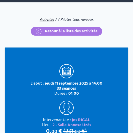
Activités
/
/
Pilates tous niveaux
Retour à la liste des activités
Début :
jeudi 11 septembre 2025 à 14:00
33 séances
Durée :
01:00
Intervenant.te :
Jos RIGAL
Lieu :
2 - Salle Annexe Uzès
0
,
€
(
231
,
€)
00
00