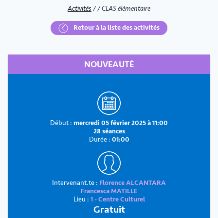
Activités
/
/
CLAS élémentaire
Retour à la liste des activités
NOUVEAUTÉ
Début :
mercredi 05 février 2025 à 11:00
28 séances
Durée :
01:00
Intervenant.te :
Florence ALCANTARA
Francesca MATILLE
Lieu :
1 - Centre Culturel
Gratuit