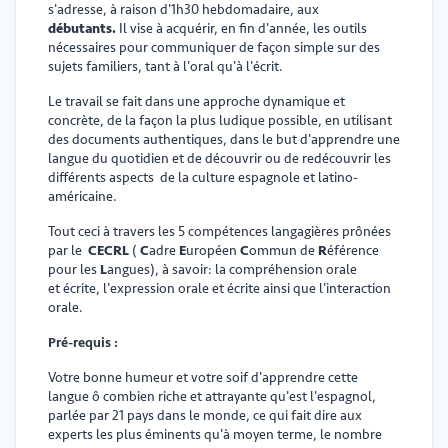
s'adresse, à raison d'1h30 hebdomadaire, aux
débutants.
Il vise à acquérir, en fin d'année, les outils
nécessaires pour communiquer de façon simple sur des
sujets familiers, tant à l'oral qu'à l'écrit.
Le travail se fait dans une approche dynamique et
concrète, de la façon la plus ludique possible, en utilisant
des documents authentiques, dans le but d'apprendre une
langue du quotidien et de découvrir ou de redécouvrir les
différents aspects de la culture espagnole et latino-
américaine.
Tout ceci à travers les 5 compétences langagières prônées
par le
CECRL
(
C
adre
E
uropéen
C
ommun
de
R
éférence
pour les
L
angues), à savoir:
la compréhension orale
et écrite, l'expression orale et écrite ainsi que l'interaction
orale.
Pré-requis :
Votre bonne humeur et votre soif d'apprendre cette
langue ô combien riche et attrayante qu'est
l'espagnol,
parlée par 21 pays dans le monde, ce qui fait dire aux
experts les plus éminents qu'à moyen terme, le nombre