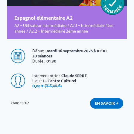
Espagnol élémentaire A2
A2 – Utilisateur intermédiaire / A2.1 – Intermédiaire 1ère
année / A2.2 – Intermédiaire 2ème année
Début :
mardi 16 septembre 2025 à 10:30
30 séances
Durée :
01:30
Intervenant.te :
Claude SERRE
Lieu :
1 - Centre Culturel
0
,
€
(
315
,
€)
00
00
EN SAVOIR +
Code ESP02