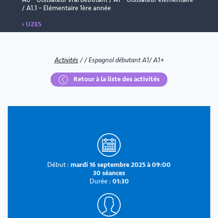
/ A1.1 – Elémentaire 1ère année
› UZES
Activités
/
/
Espagnol débutant A1/ A1+
Retour à la liste des activités
Début :
mardi 16 septembre 2025 à 09:00
30 séances
Durée :
01:30