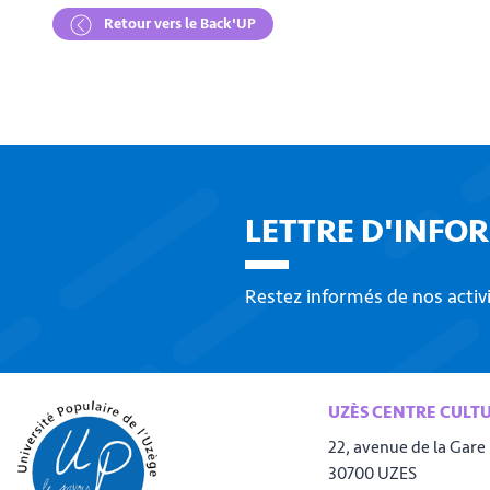
Retour vers le Back'UP
LETTRE D'INFO
Restez informés de nos activ
UZÈS CENTRE CULT
22, avenue de la Gare
30700 UZES