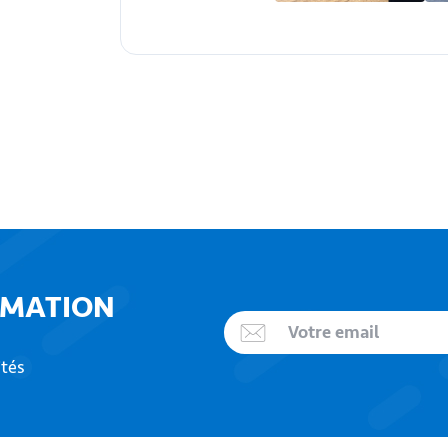
RMATION
ités