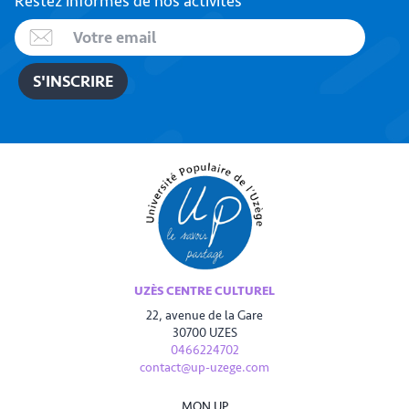
Restez informés de nos activités
UZÈS CENTRE CULTUREL
22, avenue de la Gare
30700 UZES
0466224702
contact@up-uzege.com
MON UP