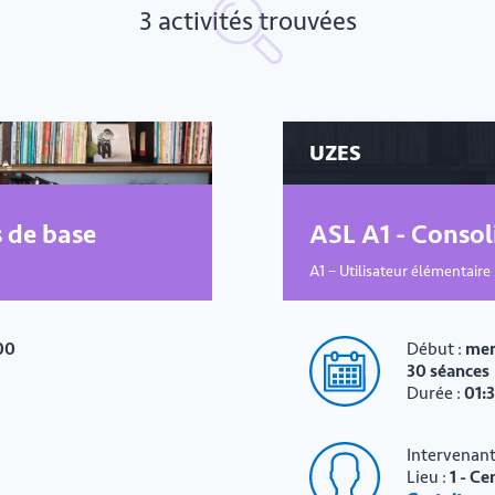
3 activités trouvées
UZES
s de base
ASL A1 - Consol
A1 – Utilisateur élémentaire
00
Début :
mer
30 séances
Durée :
01:
Intervenant
Lieu :
1 - Ce