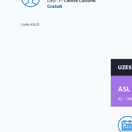
Lieu :
1 - Centre Culturel
Gratuit
Code ASL01
UZES
ASL 
A2 – Uti