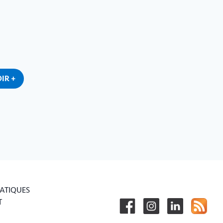
IR +
RATIQUES
T