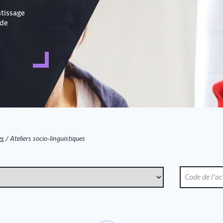
ntissage
 de
es
/
Ateliers socio-linguistiques