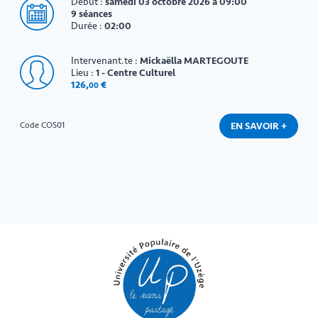
Début :
samedi 03 octobre 2026 à 09:00
9 séances
Durée :
02:00
Intervenant.te :
Mickaëlla MARTEGOUTE
Lieu :
1 - Centre Culturel
126
,
€
00
EN SAVOIR +
Code COS01