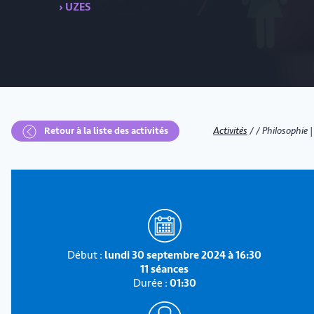
› UZES
Retour à la liste des activités
Activités
/
/
Philosophie | 
Début :
lundi 30 septembre 2024 à 16:30
11 séances
Durée :
01:30