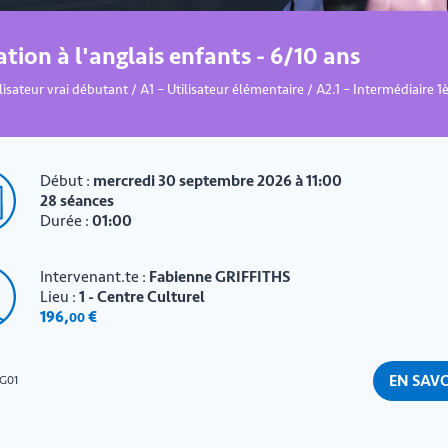
iation à l'anglais enfants - 6/10 ans
lisateur vrai débutant / A1 – Utilisateur élémentaire / A2.1 – Intermédiaire 1
Début :
mercredi 30 septembre 2026 à 11:00
28 séances
Durée :
01:00
Intervenant.te :
Fabienne GRIFFITHS
Lieu :
1 - Centre Culturel
196
,
€
00
EN SAVO
G01