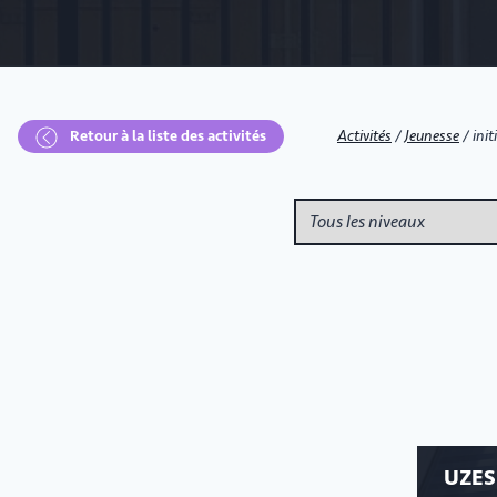
Retour à la liste des activités
Activités
/
Jeunesse
/
init
UZES