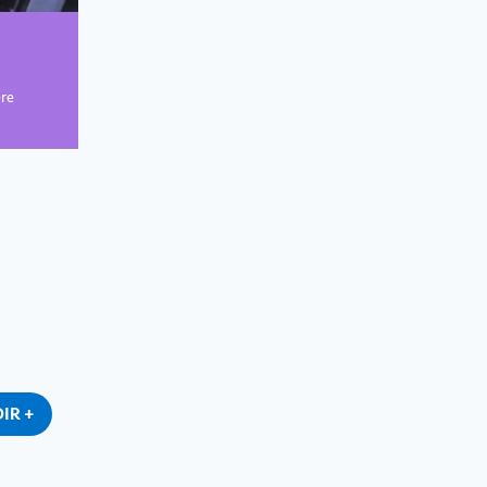
ère
IR +