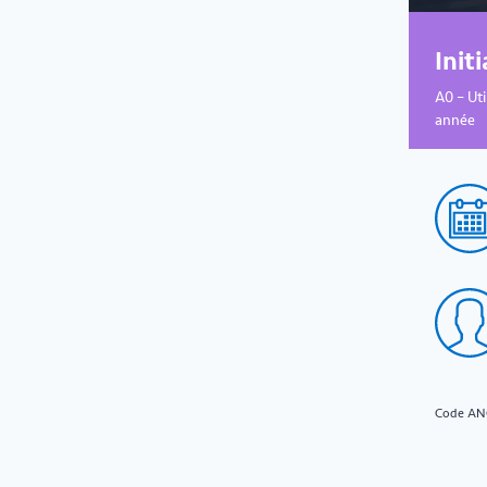
Init
A0 – Uti
année
Code AN