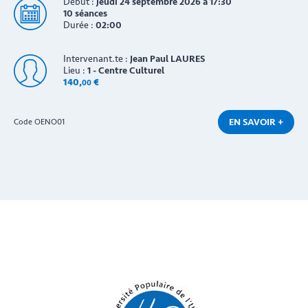
Début :
jeudi 24 septembre 2026 à 17:30
10 séances
Durée :
02:00
Intervenant.te :
Jean Paul LAURES
Lieu :
1 - Centre Culturel
140
,
€
00
EN SAVOIR +
Code OENO01