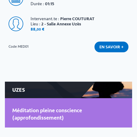
Durée :
01:15
Intervenant.te :
Pierre COUTURAT
Lieu :
2 - Salle Annexe Uzès
88
,
€
00
EN SAVOIR +
Code MED01
UZES
Méditation pleine conscience
(approfondissement)